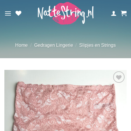
Ga
naar
inhoud
Home
/
Gedragen Lingerie
/
Slipjes en Strings
Aan
verlanglijst
toevoegen