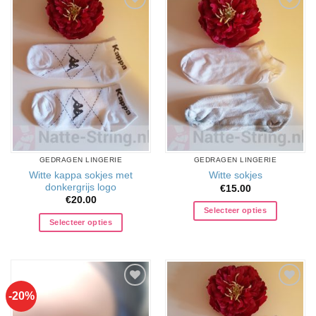
Aan
Aan
verlanglijst
verlanglijst
toevoegen
toevoegen
GEDRAGEN LINGERIE
GEDRAGEN LINGERIE
Witte kappa sokjes met
Witte sokjes
donkergrijs logo
€
15.00
€
20.00
Selecteer opties
Selecteer opties
-20%
Aan
Aan
verlanglijst
verlanglijst
toevoegen
toevoegen