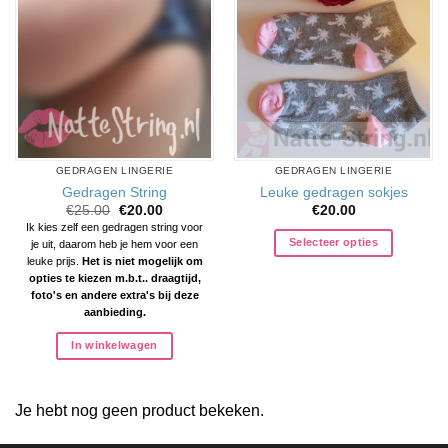
GEDRAGEN LINGERIE
GEDRAGEN LINGERIE
Gedragen String
Leuke gedragen sokjes
Oorspronkelijke
Huidige
€
25.00
€
20.00
€
20.00
prijs
prijs
Ik kies zelf een gedragen string voor
was:
is:
Selecteer opties
je uit, daarom heb je hem voor een
€25.00.
€20.00.
leuke prijs.
Het is niet mogelijk om
opties te kiezen m.b.t.. draagtijd,
foto's en andere extra's bij deze
aanbieding.
In winkelwagen
Je hebt nog geen product bekeken.