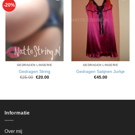
-20%
Aan
Aan
verlanglijst
verlanglijst
toevoegen
toevoegen
GEDRAGEN LINGERIE
GEDRAGEN LINGERIE
Gedragen String
Gedragen Satijnen Jurkje
Oorspronkelijke
Huidige
€
25.00
€
20.00
€
45.00
prijs
prijs
was:
is:
€25.00.
€20.00.
Informatie
Over mij