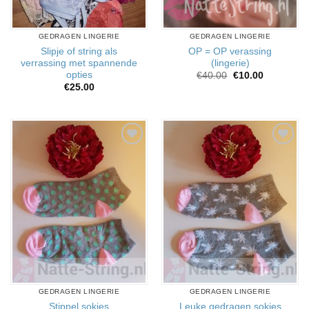
GEDRAGEN LINGERIE
GEDRAGEN LINGERIE
Slipje of string als
OP = OP verassing
verrassing met spannende
(lingerie)
opties
Oorspronkelijke
Huidige
€
40.00
€
10.00
prijs
prijs
€
25.00
was:
is:
€40.00.
€10.00.
Aan
Aan
verlanglijst
verlanglijst
toevoegen
toevoegen
GEDRAGEN LINGERIE
GEDRAGEN LINGERIE
Stippel sokjes
Leuke gedragen sokjes