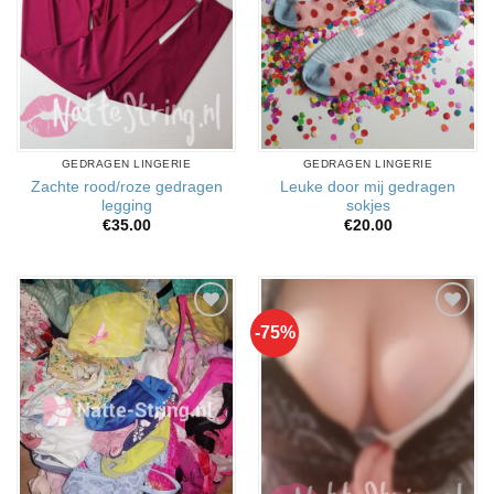
GEDRAGEN LINGERIE
GEDRAGEN LINGERIE
Zachte rood/roze gedragen
Leuke door mij gedragen
legging
sokjes
€
35.00
€
20.00
-75%
Aan
Aan
verlanglijst
verlanglijst
toevoegen
toevoegen