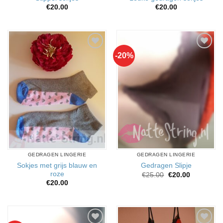
€
20.00
€
20.00
-20%
Aan
Aan
verlanglijst
verlanglijst
toevoegen
toevoegen
GEDRAGEN LINGERIE
GEDRAGEN LINGERIE
Sokjes met grijs blauw en
Gedragen Slipje
roze
Oorspronkelijke
Huidige
€
25.00
€
20.00
prijs
prijs
€
20.00
was:
is:
€25.00.
€20.00.