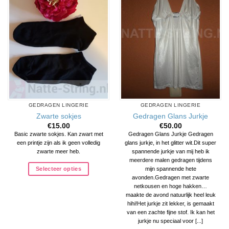
Aan
Aan
verlanglijst
verlanglijst
toevoegen
toevoegen
GEDRAGEN LINGERIE
GEDRAGEN LINGERIE
Zwarte sokjes
Gedragen Glans Jurkje
€
15.00
€
50.00
Basic zwarte sokjes. Kan zwart met
Gedragen Glans Jurkje Gedragen
een printje zijn als ik geen volledig
glans jurkje, in het glitter wit.Dit super
zwarte meer heb.
spannende jurkje van mij heb ik
meerdere malen gedragen tijdens
Selecteer opties
mijn spannende hete
avonden.Gedragen met zwarte
netkousen en hoge hakken…
maakte de avond natuurlijk heel leuk
hihi!Het jurkje zit lekker, is gemaakt
van een zachte fijne stof. Ik kan het
jurkje nu speciaal voor [...]