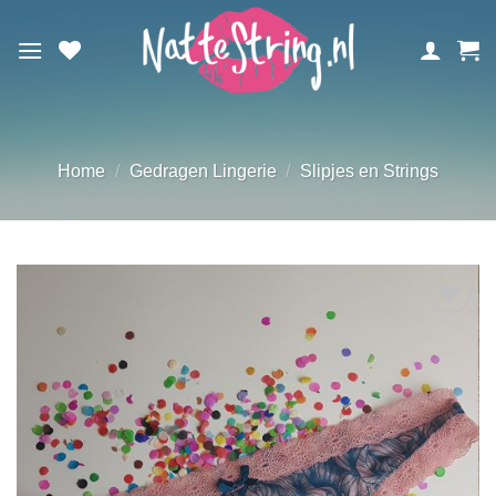
Ga
naar
inhoud
Home
/
Gedragen Lingerie
/
Slipjes en Strings
Aan
verlanglijst
toevoegen