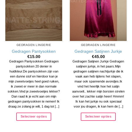
GEDRAGEN LINGERIE
GEDRAGEN LINGERIE
Gedragen Pantysokken
Gedragen Satijnen Jurkje
€
15.00
€
45.00
Gedragen Pantysokken Gedragen
Gedragen Satijnen Jurkje Gedragen
pantysokken 20 denier in
satijnen jurkje, in het paars.Mijn
huidkleur.De pantysokken zijn van
gedragen satijnen nachtjurkje die ik
een dunne stof en hierdoor kan je
vaak aan heb tijdens het slapen,
mijn zweetvoetjes heel goed ruiken,
maar ook spannende avondjes.Ik
ik zweet er meer in dan normale
vind het heerlijk hoe het satijn
sokken.Vind je zweetvoetjes lekker?
aanvoelt.. lekker mijn borsten strelen
Dan raad ik je echt aan om mijn
over het zachte satijn heen! Hmmm!
gedragen pantysokken te nemen! Ik
Ik kan het jurkje nu ook speciaal
draag ze zolang je wilt, 1 dag tot [...]
voor jou dragen, ik kan hem de [...]
Selecteer opties
Selecteer opties