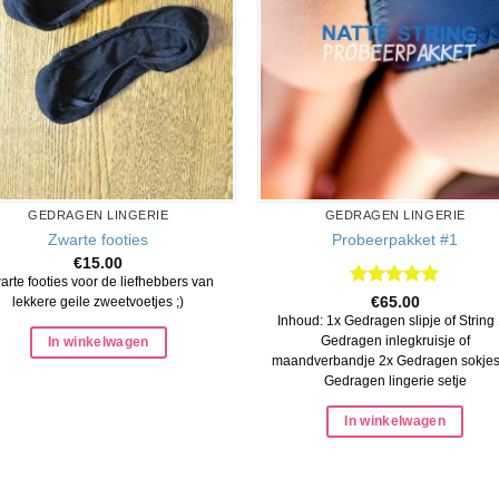
GEDRAGEN LINGERIE
GEDRAGEN LINGERIE
Zwarte footies
Probeerpakket #1
€
15.00
arte footies voor de liefhebbers van
Waardering
€
65.00
lekkere geile zweetvoetjes ;)
5
uit 5
Inhoud:
1x Gedragen slipje of String
Gedragen inlegkruisje of
In winkelwagen
maandverbandje 2x Gedragen sokjes
Gedragen lingerie setje
In winkelwagen