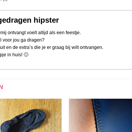
gedragen hipster
mij ontvangt voelt altijd als een feestje.
iaal voor jou ga dragen?
t en de extra’s die je er graag bij wilt ontvangen.
pje in huis! 🙂
N
Aan
Aan
verlanglijst
verlangli
toevoegen
toevoe