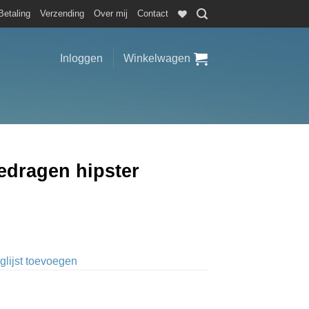
Betaling
Verzending
Over mij
Contact
Inloggen
Winkelwagen
edragen hipster
glijst toevoegen