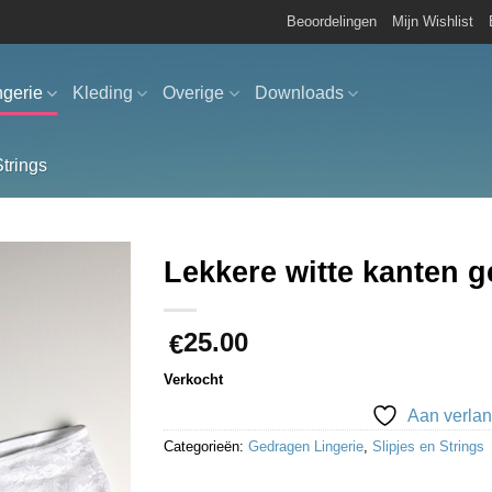
Beoordelingen
Mijn Wishlist
ngerie
Kleding
Overige
Downloads
Strings
Lekkere witte kanten g
Aan
25.00
verlanglijst
€
toevoegen
Verkocht
Aan verlan
Categorieën:
Gedragen Lingerie
,
Slipjes en Strings