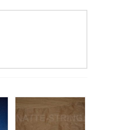
Aan
jst
verlanglijst
gen
toevoegen