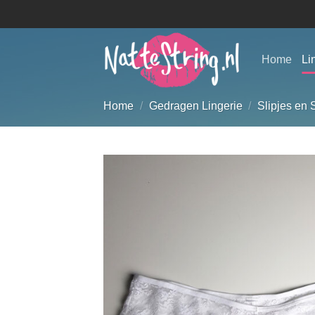
Ga
naar
inhoud
Home
Li
Home
/
Gedragen Lingerie
/
Slipjes en 