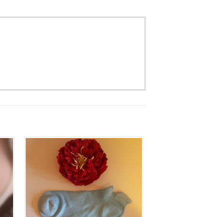
Aan
jst
verlanglijst
gen
toevoegen