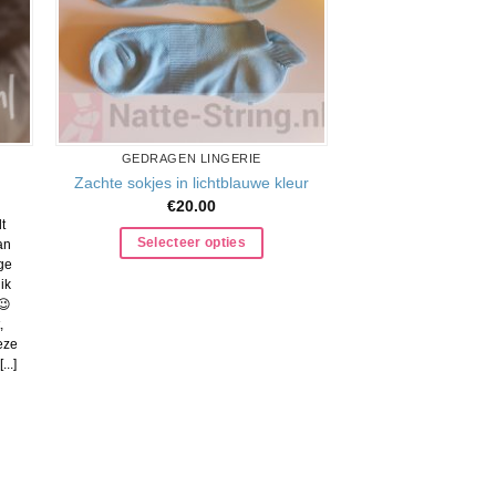
GEDRAGEN LINGERIE
Zachte sokjes in lichtblauwe kleur
ke
e
€
20.00
t
Selecteer opties
an
.
ge
ik
😉
,
Deze
..]