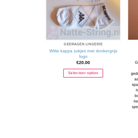
GEDRAGEN LINGERIE
Witte kappa sokjes met donkergrijs
logo
€
20.00
G
Selecteer opties
gedr
aa
spa
h
bo
he
spe