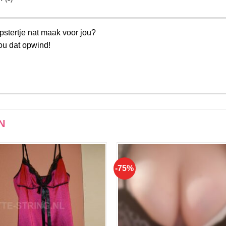
hipstertje nat maak voor jou?
jou dat opwind!
N
-75%
Aan
Aan
verlanglijst
verlangli
toevoegen
toevoe