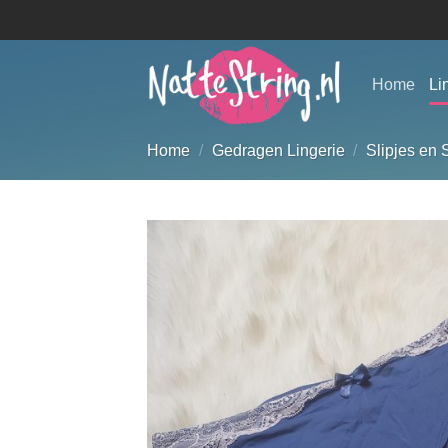
Ga
naar
inhoud
Home
Li
Home
/
Gedragen Lingerie
/
Slipjes en 