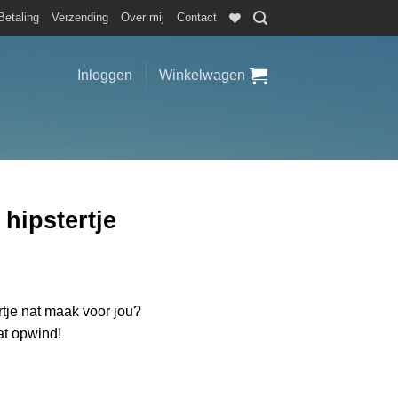
Betaling
Verzending
Over mij
Contact
Inloggen
Winkelwagen
hipstertje
ertje nat maak voor jou?
at opwind!