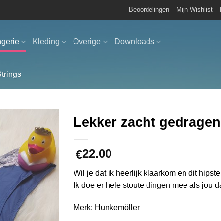
Beoordelingen
Mijn Wishlist
ngerie
Kleding
Overige
Downloads
Strings
Lekker zacht gedragen 
Aan
22.00
verlanglijst
€
toevoegen
Wil je dat ik heerlijk klaarkom en dit hipst
Ik doe er hele stoute dingen mee als jou d
Merk: Hunkemöller