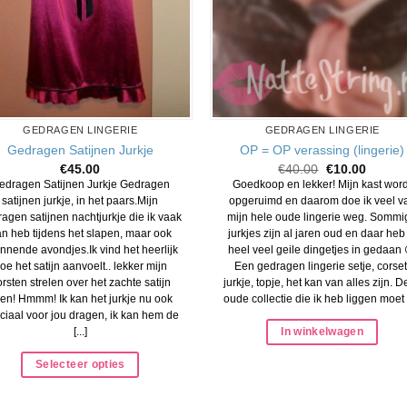
GEDRAGEN LINGERIE
GEDRAGEN LINGERIE
Gedragen Satijnen Jurkje
OP = OP verassing (lingerie)
Oorspronkelij
Huidig
€
45.00
€
40.00
€
10.00
prijs
prijs
edragen Satijnen Jurkje Gedragen
Goedkoop en lekker! Mijn kast word
was:
is:
satijnen jurkje, in het paars.Mijn
opgeruimd en daarom doe ik veel v
€40.00.
€10.00
agen satijnen nachtjurkje die ik vaak
mijn hele oude lingerie weg. Sommi
n heb tijdens het slapen, maar ook
jurkjes zijn al jaren oud en daar heb 
nnende avondjes.Ik vind het heerlijk
heel veel geile dingetjes in gedaan 
oe het satijn aanvoelt.. lekker mijn
Een gedragen lingerie setje, corset
rsten strelen over het zachte satijn
jurkje, topje, het kan van alles zijn. 
en! Hmmm! Ik kan het jurkje nu ook
oude collectie die ik heb liggen moet [.
ciaal voor jou dragen, ik kan hem de
In winkelwagen
[...]
Selecteer opties