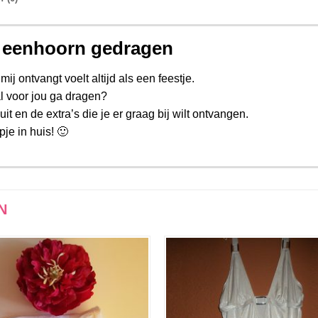
t eenhoorn gedragen
mij ontvangt voelt altijd als een feestje.
iaal voor jou ga dragen?
t en de extra’s die je er graag bij wilt ontvangen.
pje in huis! 🙂
N
Aan
Aan
verlanglijst
verlangli
toevoegen
toevoe