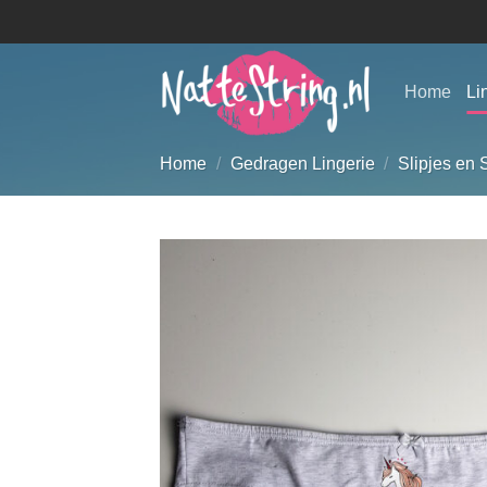
Ga
naar
inhoud
Home
Li
Home
/
Gedragen Lingerie
/
Slipjes en 