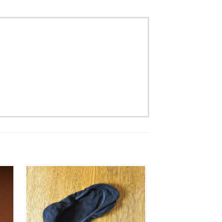
Aan
jst
verlanglijst
gen
toevoegen