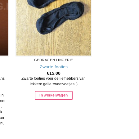
GEDRAGEN LINGERIE
Zwarte footies
€
15.00
ans
Zwarte footies voor de liefhebbers van
lekkere geile zweetvoetjes ;)
In winkelwagen
ijn
met
…
uk
van
 nu