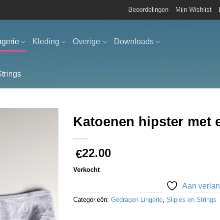
Beoordelingen
Mijn Wishlist
ngerie
Kleding
Overige
Downloads
Strings
Katoenen hipster met
Aan
22.00
verlanglijst
€
toevoegen
Verkocht
Aan verlan
Categorieën:
Gedragen Lingerie
,
Slipjes en Strings