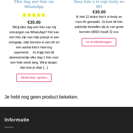
Elke dag een foto via
Sexy foto´s in mijn body en
WhatsApp
BH
€
30.00
Ik heb 11 leuke foto’s in body en
Waardering
roze bh gemaakt. Je kunt dit foto
€
35.00
5
uit 5
pakketje bestellen als je van grote
Wil jij elke dag een foto van mij
borsten (80D) houdt 😉 xxx
ontvangen via WhatsApp? Het kan
een foto zijn van mijn poesje in een
In winkelwagen
stringetje, mijn borsten in een bh en
een aantal foto’s heel erg
spannend… Je krijgt met dit
abonnementje elke dag 1 foto voor
een hele week lang. Wil je langer,
dan kan je daar [...]
Selecteer opties
Je hebt nog geen product bekeken.
Informatie