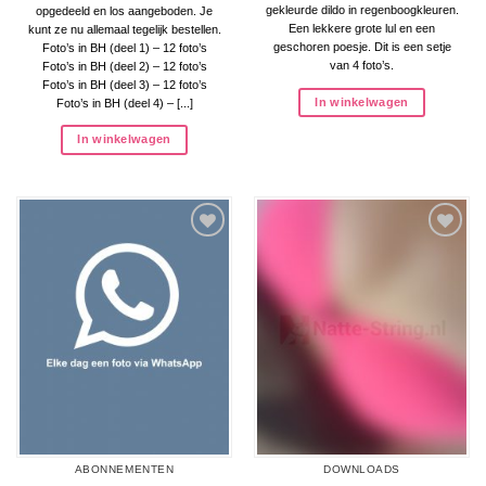
gekleurde dildo in regenboogkleuren.
opgedeeld en los aangeboden. Je
Een lekkere grote lul en een
kunt ze nu allemaal tegelijk bestellen.
geschoren poesje. Dit is een setje
Foto’s in BH (deel 1) – 12 foto’s
van 4 foto’s.
Foto’s in BH (deel 2) – 12 foto’s
Foto’s in BH (deel 3) – 12 foto’s
In winkelwagen
Foto’s in BH (deel 4) – [...]
In winkelwagen
Aan
Aan
verlanglijst
verlanglijst
toevoegen
toevoegen
ABONNEMENTEN
DOWNLOADS