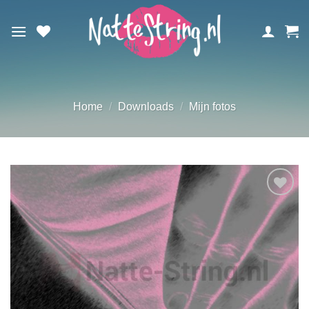
Ga
naar
inhoud
Home
/
Downloads
/
Mijn fotos
Aan
verlanglijst
toevoegen