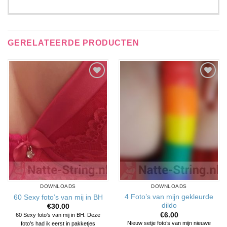
GERELATEERDE PRODUCTEN
Aan
Aan
verlanglijst
verlanglijst
toevoegen
toevoegen
DOWNLOADS
DOWNLOADS
4 Foto’s van mijn gekleurde
60 Sexy foto’s van mij in BH
dildo
€
30.00
€
6.00
60 Sexy foto’s van mij in BH. Deze
Nieuw setje foto’s van mijn nieuwe
foto’s had ik eerst in pakketjes