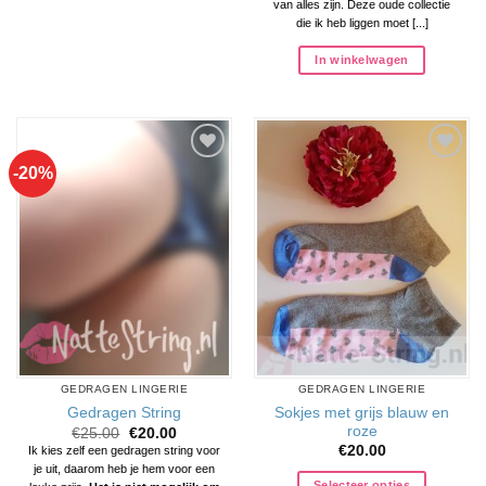
van alles zijn. Deze oude collectie
die ik heb liggen moet [...]
In winkelwagen
-20%
Aan
Aan
verlanglijst
verlanglijst
toevoegen
toevoegen
GEDRAGEN LINGERIE
GEDRAGEN LINGERIE
Sokjes met grijs blauw en
Gedragen String
roze
Oorspronkelijke
Huidige
€
25.00
€
20.00
prijs
prijs
€
20.00
Ik kies zelf een gedragen string voor
was:
is:
je uit, daarom heb je hem voor een
€25.00.
€20.00.
Selecteer opties