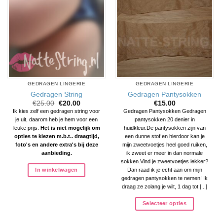
GEDRAGEN LINGERIE
GEDRAGEN LINGERIE
Gedragen String
Gedragen Pantysokken
Oorspronkelijke
Huidige
€
25.00
€
20.00
€
15.00
prijs
prijs
Ik kies zelf een gedragen string voor
Gedragen Pantysokken Gedragen
was:
is:
je uit, daarom heb je hem voor een
pantysokken 20 denier in
€25.00.
€20.00.
leuke prijs.
Het is niet mogelijk om
huidkleur.De pantysokken zijn van
opties te kiezen m.b.t.. draagtijd,
een dunne stof en hierdoor kan je
foto's en andere extra's bij deze
mijn zweetvoetjes heel goed ruiken,
aanbieding.
ik zweet er meer in dan normale
sokken.Vind je zweetvoetjes lekker?
In winkelwagen
Dan raad ik je echt aan om mijn
gedragen pantysokken te nemen! Ik
draag ze zolang je wilt, 1 dag tot [...]
Selecteer opties