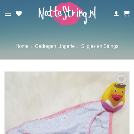
Ga
naar
inhoud
Home
/
Gedragen Lingerie
/
Slipjes en Strings
Aan
verlanglijst
toevoegen