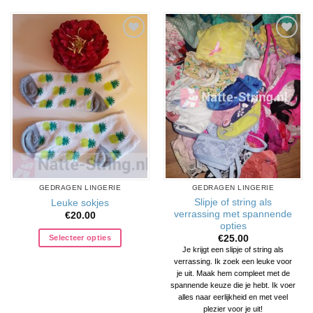
Aan
Aan
verlanglijst
verlanglijst
toevoegen
toevoegen
GEDRAGEN LINGERIE
GEDRAGEN LINGERIE
Slipje of string als
Leuke sokjes
verrassing met spannende
€
20.00
opties
Selecteer opties
€
25.00
Je krijgt een slipje of string als
verrassing. Ik zoek een leuke voor
je uit. Maak hem compleet met de
spannende keuze die je hebt. Ik voer
alles naar eerlijkheid en met veel
plezier voor je uit!