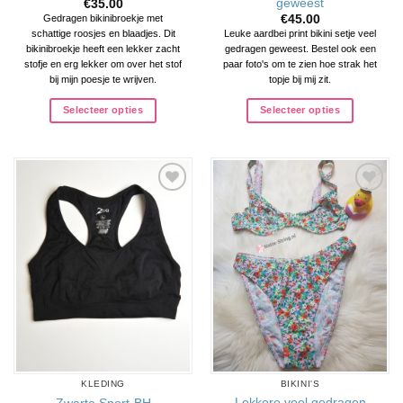
geweest
€
35.00
€
45.00
Gedragen bikinibroekje met
schattige roosjes en blaadjes. Dit
Leuke aardbei print bikini setje veel
bikinibroekje heeft een lekker zacht
gedragen geweest. Bestel ook een
stofje en erg lekker om over het stof
paar foto's om te zien hoe strak het
bij mijn poesje te wrijven.
topje bij mij zit.
Selecteer opties
Selecteer opties
Aan
Aan
verlanglijst
verlanglijst
toevoegen
toevoegen
KLEDING
BIKINI'S
Lekkere veel gedragen