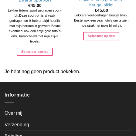
Zwarte Sport-BH
beugel bikini
€
45.00
€
45.00
Lekker tijdens sport gedragen sport-
Lekkere veel gedragen beugel bikini.
bh.Deze sport-bh is al vaak
Bestel ook een paar foto's om te zien
gedragen en ik heb er altijd heerlijk
hoe strak het topje bij mij zit.
met mijn borsten in gezweet.Bestel
eventueel ook een setje geile foto´s
Selecteer opties
erbij, bijvoorbeeld met mijn stijve
tepels.
Selecteer opties
Je hebt nog geen product bekeken.
Informatie
Over mij
Verzending