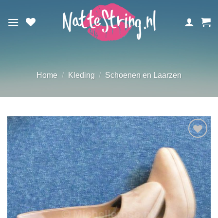
Ga
naar
inhoud
Home
/
Kleding
/
Schoenen en Laarzen
Aan
verlanglijst
toevoegen