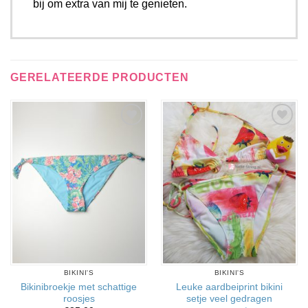
bij om extra van mij te genieten.
GERELATEERDE PRODUCTEN
Aan
Aan
verlanglijst
verlanglijst
toevoegen
toevoegen
BIKINI'S
BIKINI'S
Bikinibroekje met schattige
Leuke aardbeiprint bikini
roosjes
setje veel gedragen