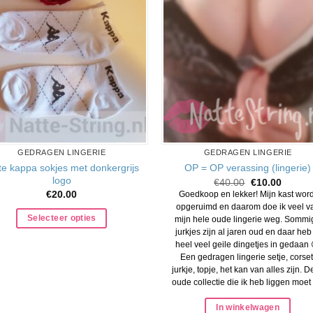
GEDRAGEN LINGERIE
GEDRAGEN LINGERIE
te kappa sokjes met donkergrijs
OP = OP verassing (lingerie)
logo
Oorspronkelij
Huidig
€
40.00
€
10.00
prijs
prijs
€
20.00
Goedkoop en lekker! Mijn kast word
was:
is:
opgeruimd en daarom doe ik veel v
€40.00.
€10.00
Selecteer opties
mijn hele oude lingerie weg. Sommi
jurkjes zijn al jaren oud en daar heb 
heel veel geile dingetjes in gedaan 
Een gedragen lingerie setje, corset
jurkje, topje, het kan van alles zijn. 
oude collectie die ik heb liggen moet [.
In winkelwagen