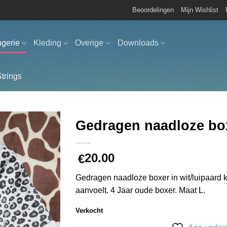
Beoordelingen
Mijn Wishlist
ngerie
Kleding
Overige
Downloads
Strings
Gedragen naadloze box
Aan
20.00
verlanglijst
€
toevoegen
Gedragen naadloze boxer in wit/luipaard kl
aanvoelt. 4 Jaar oude boxer. Maat L.
Verkocht