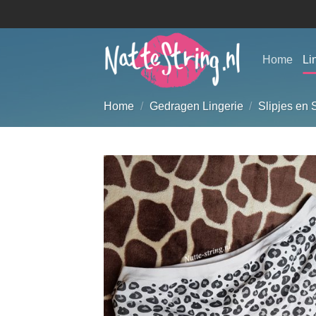
Ga
naar
inhoud
Home
Li
Home
/
Gedragen Lingerie
/
Slipjes en 