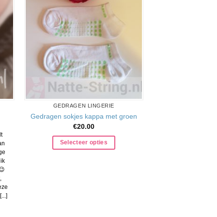
GEDRAGEN LINGERIE
Gedragen sokjes kappa met groen
ke
e
€
20.00
t
Selecteer opties
an
.
ge
ik
😉
,
Deze
..]