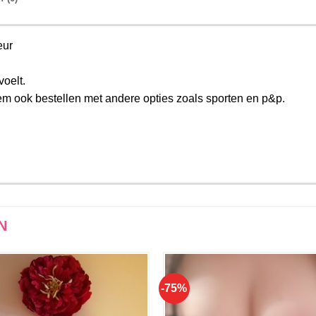
eur
voelt.
em ook bestellen met andere opties zoals sporten en p&p.
N
-75%
Aan
Aan
verlanglijst
verlangli
toevoegen
toevoe