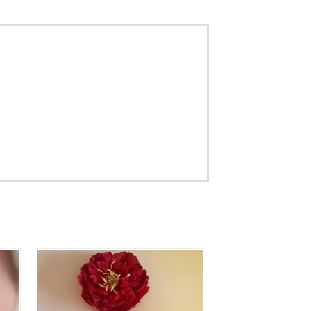
Aan
jst
verlanglijst
gen
toevoegen