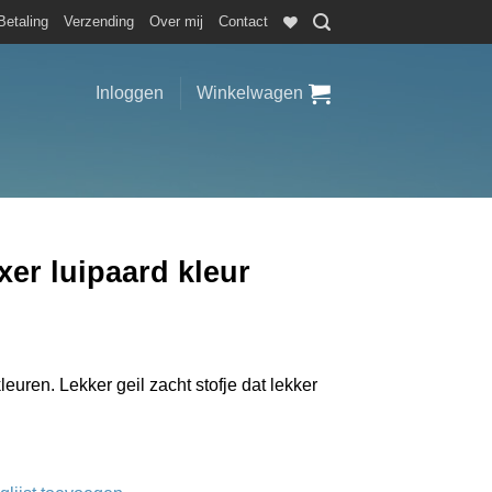
Betaling
Verzending
Over mij
Contact
Inloggen
Winkelwagen
er luipaard kleur
euren. Lekker geil zacht stofje dat lekker