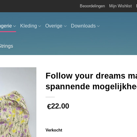
Beoordelingen
Mijn Wishlist
ngerie
Kleding
Overige
Downloads
Strings
Follow your dreams ma
spannende mogelijkh
Aan
verlanglijst
toevoegen
22.00
€
Verkocht