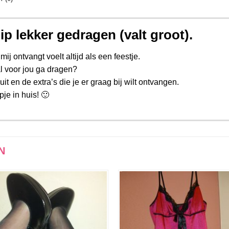
ip lekker gedragen (valt groot).
mij ontvangt voelt altijd als een feestje.
iaal voor jou ga dragen?
t en de extra’s die je er graag bij wilt ontvangen.
pje in huis! 🙂
N
Aan
Aan
verlanglijst
verlangli
toevoegen
toevoe