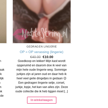
GEDRAGEN LINGERIE
OP = OP verassing (lingerie)
Oorspronkelijke
Huidige
€
40.00
€
10.00
prijs
prijs
n
Goedkoop en lekker! Mijn kast wordt
was:
is:
opgeruimd en daarom doe ik veel van
€40.00.
€10.00.
vaak
mijn hele oude lingerie weg. Sommige
ok
jurkjes zijn al jaren oud en daar heb ik
ijk
heel veel geile dingetjes in gedaan 😉
n
Een gedragen lingerie setje, corset,
jn
jurkje, topje, het kan van alles zijn. Deze
ok
oude collectie die ik heb liggen moet [...]
 de
In winkelwagen