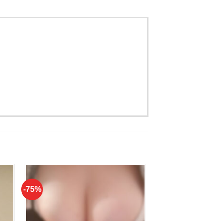
-75%
Aan
jst
verlanglijst
gen
toevoegen