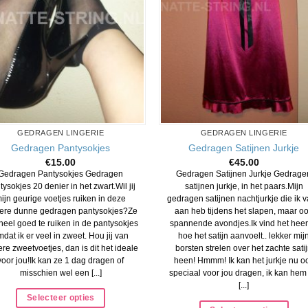
GEDRAGEN LINGERIE
GEDRAGEN LINGERIE
Gedragen Pantysokjes
Gedragen Satijnen Jurkje
€
15.00
€
45.00
Gedragen Pantysokjes Gedragen
Gedragen Satijnen Jurkje Gedrage
tysokjes 20 denier in het zwart.Wil jij
satijnen jurkje, in het paars.Mijn
ijn geurige voetjes ruiken in deze
gedragen satijnen nachtjurkje die ik 
kere dunne gedragen pantysokjes?Ze
aan heb tijdens het slapen, maar o
 heel goed te ruiken in de pantysokjes
spannende avondjes.Ik vind het heerl
dat ik er veel in zweet. Hou jij van
hoe het satijn aanvoelt.. lekker mij
ere zweetvoetjes, dan is dit het ideale
borsten strelen over het zachte sati
voor jou!Ik kan ze 1 dag dragen of
heen! Hmmm! Ik kan het jurkje nu o
misschien wel een [...]
speciaal voor jou dragen, ik kan hem
[...]
Selecteer opties