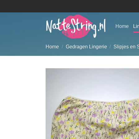
Ga
naar
inhoud
Home
Li
Home
/
Gedragen Lingerie
/
Slipjes en 