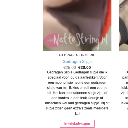
GEDRAGEN LINGERIE
Gedragen Slipje
Oorspronkelijke
Huidige
€
25.00
€
20.00
prijs
prijs
Gedragen Slipje Gedragen slipje die ik
was:
is:
speciaal voor jou ga aantrekken. Voor
pan
€25.00.
€20.00.
een mooi prijsje heb je een gedragen
m
slipje van mij. Ik kies er zelf één voor je
lek
uit. Het kan een katoenen slipje zijn, of
zijn
een kanten in een leuk kleurtje of
om
misschien wel oud gedragen slipje. Bij dit
lekk
slipje zitten geen extra’s zoals meerdere
[...]
In winkelwagen