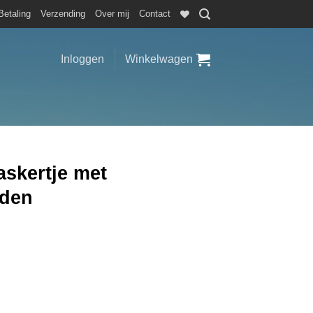
Betaling
Verzending
Over mij
Contact
Inloggen
Winkelwagen
skertje met
eden