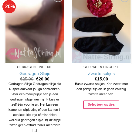
-20%
Aan
Aan
verlanglijst
verlanglijst
toevoegen
toevoegen
GEDRAGEN LINGERIE
GEDRAGEN LINGERIE
Gedragen Slipje
Zwarte sokjes
Oorspronkelijke
Huidige
€
25.00
€
20.00
€
15.00
prijs
prijs
Gedragen Slipje Gedragen slipje die
Basic zwarte sokjes. Kan zwart met
was:
is:
ik speciaal voor jou ga aantrekken.
een printje zijn als ik geen volledig
€25.00.
€20.00.
Voor een mooi prijsje heb je een
zwarte meer heb.
gedragen slipje van mij. Ik kies er
Selecteer opties
zelf één voor je uit. Het kan een
katoenen slipje zijn, of een kanten in
een leuk kleurtje of misschien
wel oud gedragen slipje. Bij dit slipje
zitten geen extra’s zoals meerdere
[...]