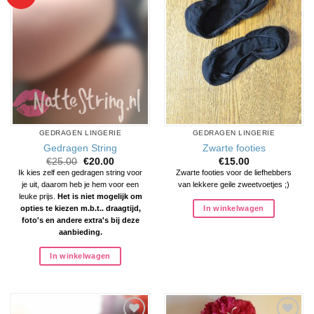
verlanglijst
verlanglijst
toevoegen
toevoegen
GEDRAGEN LINGERIE
GEDRAGEN LINGERIE
Gedragen String
Zwarte footies
Oorspronkelijke
Huidige
€
25.00
€
20.00
€
15.00
prijs
prijs
Ik kies zelf een gedragen string voor
Zwarte footies voor de liefhebbers
was:
is:
je uit, daarom heb je hem voor een
van lekkere geile zweetvoetjes ;)
€25.00.
€20.00.
leuke prijs.
Het is niet mogelijk om
In winkelwagen
opties te kiezen m.b.t.. draagtijd,
foto's en andere extra's bij deze
aanbieding.
In winkelwagen