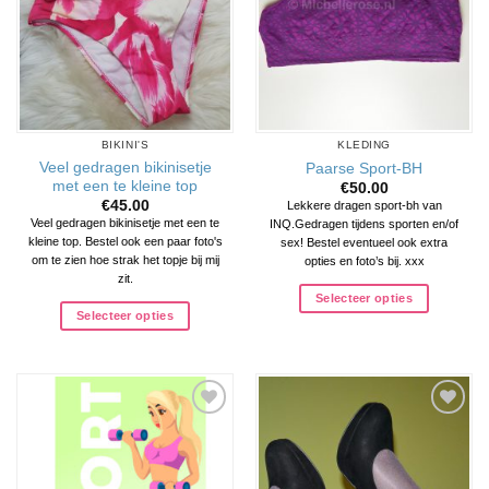
BIKINI'S
KLEDING
Veel gedragen bikinisetje
Paarse Sport-BH
met een te kleine top
€
50.00
€
45.00
Lekkere dragen sport-bh van
Veel gedragen bikinisetje met een te
INQ.Gedragen tijdens sporten en/of
kleine top. Bestel ook een paar foto's
sex! Bestel eventueel ook extra
om te zien hoe strak het topje bij mij
opties en foto’s bij. xxx
zit.
Selecteer opties
Selecteer opties
Aan
Aan
verlanglijst
verlanglijst
toevoegen
toevoegen