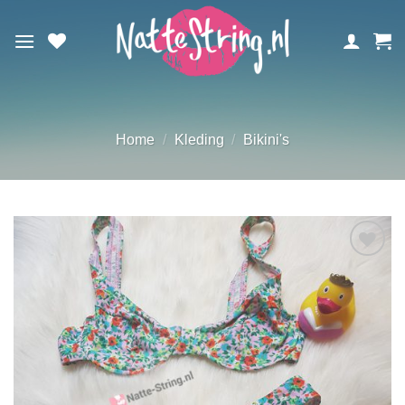
Ga
naar
inhoud
Home
/
Kleding
/
Bikini's
Aan
verlanglijst
toevoegen