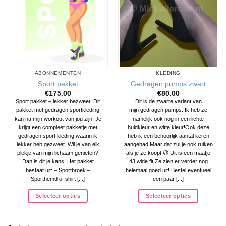
ABONNEMENTEN
KLEDING
Sport pakket
Gedragen pumps zwart
€
175.00
€
80.00
Sport pakket – lekker bezweet. Dit
Dit is de zwarte variant van
pakket met gedragen sportkleding
mijn gedragen pumps. Ik heb ze
kan na mijn workout van jou zijn. Je
namelijk ook nog in een lichte
krijgt een compleet pakketje met
huidkleur en witte kleur!Ook deze
gedragen sport kleding waarin ik
heb ik een behoorlijk aantal keren
lekker heb gezweet. Wil je van elk
aangehad.Maar dat zul je ook ruiken
plekje van mijn lichaam genieten?
als je ze koopt 😉 Dit is een maatje
Dan is dit je kans! Het pakket
43 wide fit.Ze zien er verder nog
bestaat uit: – Sportbroek –
helemaal goed uit! Bestel eventueel
Sporthemd of shirt [...]
een paar [...]
Selecteer opties
Selecteer opties