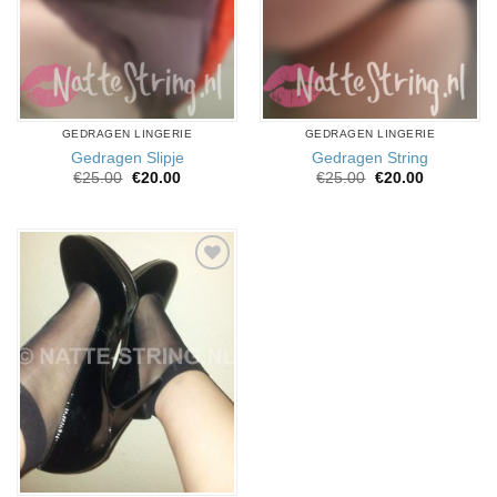
GEDRAGEN LINGERIE
GEDRAGEN LINGERIE
Gedragen Slipje
Gedragen String
Oorspronkelijke
Huidige
Oorspronkelijke
Huidige
€
25.00
€
20.00
€
25.00
€
20.00
prijs
prijs
prijs
prijs
was:
is:
was:
is:
€25.00.
€20.00.
€25.00.
€20.00.
Aan
verlanglijst
toevoegen