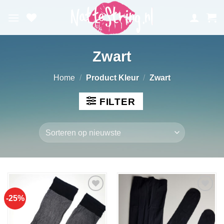
Ga
naar
inhoud
Zwart
Home
/
Product Kleur
/
Zwart
FILTER
-25%
Aan
Aan
verlanglijst
verlanglijst
toevoegen
toevoegen