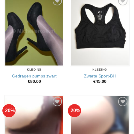
Aan
Aan
verlanglijst
verlanglijst
toevoegen
toevoegen
KLEDING
KLEDING
Gedragen pumps zwart
Zwarte Sport-BH
€
80.00
€
45.00
-20%
-20%
Aan
Aan
verlanglijst
verlanglijst
toevoegen
toevoegen