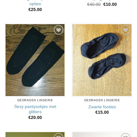
opties
Oorspronkelijke
Huidige
€
40.00
€
10.00
prijs
prijs
€
25.00
was:
is:
€40.00.
€10.00.
Aan
Aan
verlanglijst
verlanglijst
toevoegen
toevoegen
GEDRAGEN LINGERIE
GEDRAGEN LINGERIE
Sexy pantysokjes met
Zwarte footies
glitters
€
15.00
€
20.00