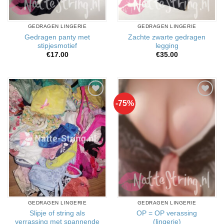
GEDRAGEN LINGERIE
GEDRAGEN LINGERIE
Gedragen panty met
Zachte zwarte gedragen
stipjesmotief
legging
€
17.00
€
35.00
-75%
Aan
Aan
verlanglijst
verlanglijst
toevoegen
toevoegen
GEDRAGEN LINGERIE
GEDRAGEN LINGERIE
Slipje of string als
OP = OP verassing
verrassing met spannende
(lingerie)